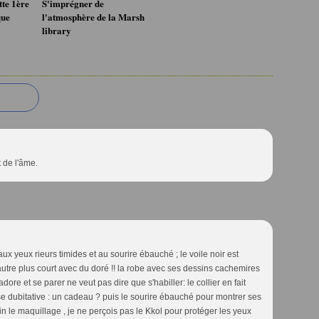
te 1ère
S'imprégner de
que
l'atmosphère de la Marsh
library
t de l'âme.
ux yeux rieurs timides et au sourire ébauché ; le voile noir est
utre plus court avec du doré !! la robe avec ses dessins cachemires
adore et se parer ne veut pas dire que s'habiller: le collier en fait
isse dubitative : un cadeau ? puis le sourire ébauché pour montrer ses
fin le maquillage , je ne perçois pas le Kkol pour protéger les yeux