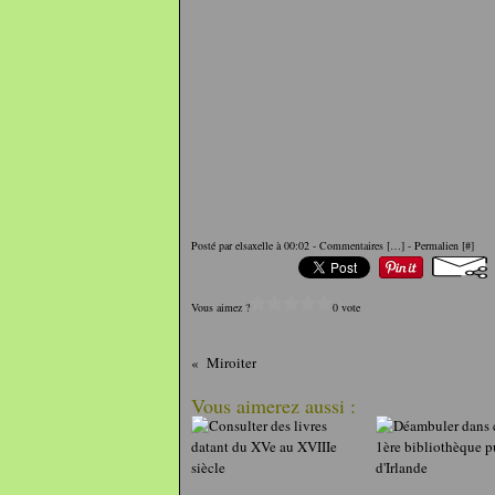
Posté par elsaxelle à 00:02 -
Commentaires [
…
]
- Permalien [
#
]
Vous aimez ?
0 vote
Miroiter
Vous aimerez aussi :