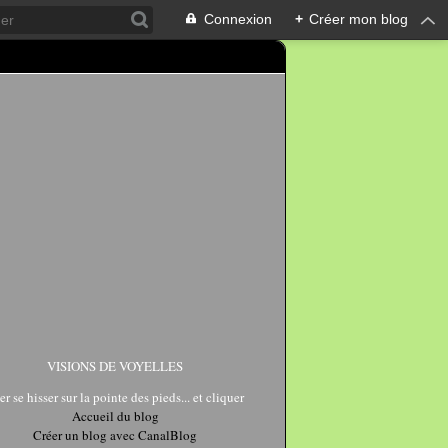
Connexion
+
Créer mon blog
VISIONS DE VOYELLES
er se hisser sur la pointe des pieds... et cliquer
Accueil du blog
Créer un blog avec CanalBlog