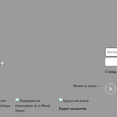
Contact
Monter la yourte
Egayer son perron