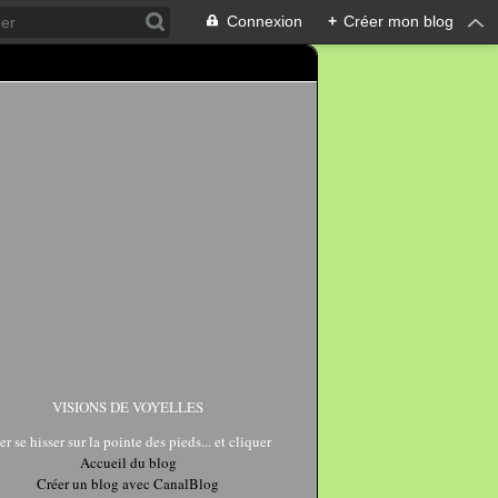
Connexion
+
Créer mon blog
VISIONS DE VOYELLES
er se hisser sur la pointe des pieds... et cliquer
Accueil du blog
Créer un blog avec CanalBlog