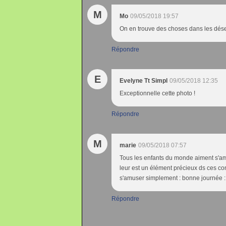
M
Mo
09/05/2018 19:57
On en trouve des choses dans les dése
Répondre
E
Evelyne Tt Simpl
09/05/2018 12:35
Exceptionnelle cette photo !
Répondre
M
marie
09/05/2018 07:57
Tous les enfants du monde aiment s'amu
leur est un élément précieux ds ces co
s'amuser simplement : bonne journée :
Répondre