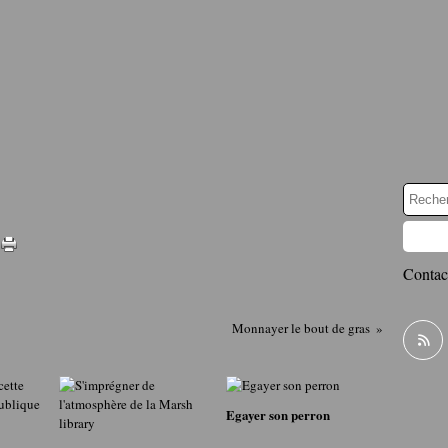
Contact
Monnayer le bout de gras
Egayer son perron