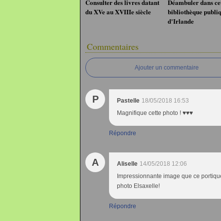
Consulter des livres datant
Déambuler dans cet
du XVe au XVIIIe siècle
bibliothèque publi
d'Irlande
Commentaires
Ajouter un commentaire
P
Pastelle
18/05/2018 16:53
Magnifique cette photo ! ♥♥♥
Répondre
A
Aliselle
14/05/2018 12:06
Impressionnante image que ce portique
photo Elsaxelle!
Répondre