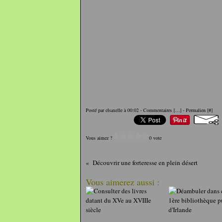
Posté par elsaxelle à 00:02 -
Commentaires [
…
]
- Permalien [
#
]
Vous aimez ?
0 vote
Découvrir une forteresse en plein désert
Vous aimerez aussi :