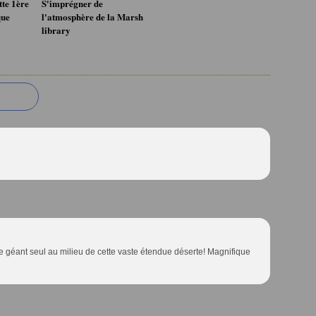
te 1ère
S'imprégner de
que
l'atmosphère de la Marsh
library
 géant seul au milieu de cette vaste étendue déserte! Magnifique