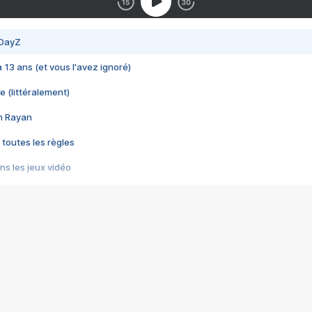
 DayZ
 a 13 ans (et vous l'avez ignoré)
e (littéralement)
im Rayan
 toutes les règles
s les jeux vidéo
us choquant de Rockstar ? - Le scandale BULLY
e plus moche de Steam
du RÊVE tourne au CAUCHEMAR
pendant 8 heures
it… à tort