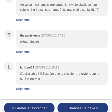
Ah ça on n'est jamais trop prudent... vive le plastique (sur
celui ci, il n'y avait pas marqué "ne pas mettre sur la tête"?)
Répondre
T
the parisienne
28/09/2012 07:16
extraordinaire !
Répondre
L
larhune64
26/09/2012 20:18
C'est la crise !!!!! J'espère que tu vas bien , je reviens sur le
net !! A très vite
Répondre
< Fureter et s'indigner
Chausser le pavé >