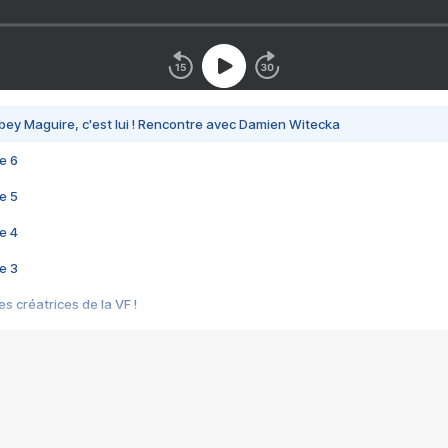
bey Maguire, c'est lui ! Rencontre avec Damien Witecka
e 6
e 5
e 4
e 3
s créatrices de la VF !
e 2
e 1
e Mektoub My Love arrive enfin ! Rencontre avec Shaïn Boumedine et Sal